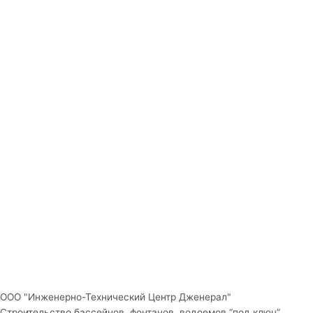
ООО "Инженерно-Технический Центр Дженерал"
Строительство бассейнов, фонтанов, водоемов “под ключ”.