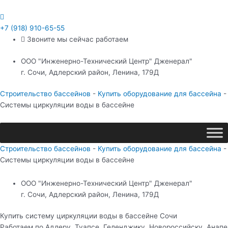
Перейти
Навигация
к
по
содержимому
записям
+7 (918) 910-65-55
Звоните мы сейчас работаем
ООО "Инженерно-Технический Центр" Дженерал"
г. Сочи, Адлерский район, Ленина, 179Д
Строительство бассейнов
-
Купить оборудование для бассейна
-
Системы циркуляции воды в бассейне
Строительство бассейнов
-
Купить оборудование для бассейна
-
Системы циркуляции воды в бассейне
ООО "Инженерно-Технический Центр" Дженерал"
г. Сочи, Адлерский район, Ленина, 179Д
Купить систему циркуляции воды в бассейне Сочи
Работаем по Адлеру, Туапсе, Геленджику, Новороссийску, Анапе